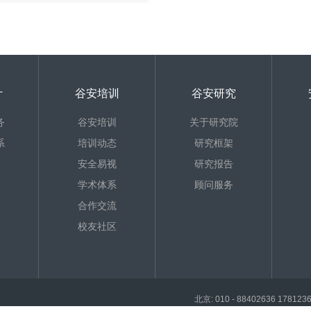
计
谷安培训
谷安研究
务
谷安培训
关于研究院
系
培训动态
研究框架
安全易视
研究报告
学术体系
顾问服务
合作交流
校友社区
北京: 010 - 88402636 17