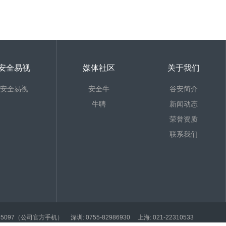
安全易视
媒体社区
关于我们
安全易视
安全牛
谷安简介
牛聘
新闻动态
荣誉资质
联系我们
812365097（公司官方手机）
深圳: 0755-82986930
上海: 021-22310533